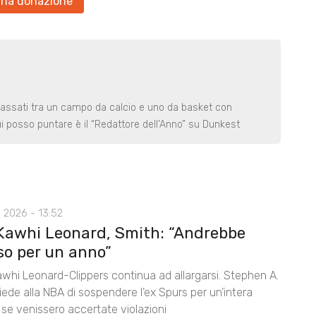
una donazione
assati tra un campo da calcio e uno da basket con
ui posso puntare è il “Redattore dell’Anno” su Dunkest
 2026 - 13:52
Kawhi Leonard, Smith: “Andrebbe
so per un anno”
awhi Leonard-Clippers continua ad allargarsi. Stephen A.
ede alla NBA di sospendere l’ex Spurs per un’intera
 se venissero accertate violazioni