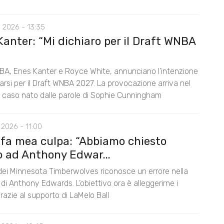
 2026 - 13:35
anter: “Mi dichiaro per il Draft WNBA
BA, Enes Kanter e Royce White, annunciano l’intenzione
rarsi per il Draft WNBA 2027. La provocazione arriva nel
l caso nato dalle parole di Sophie Cunningham
2026 - 11:00
 fa mea culpa: “Abbiamo chiesto
o ad Anthony Edwar...
 dei Minnesota Timberwolves riconosce un errore nella
di Anthony Edwards. L’obiettivo ora è alleggerirne i
razie al supporto di LaMelo Ball