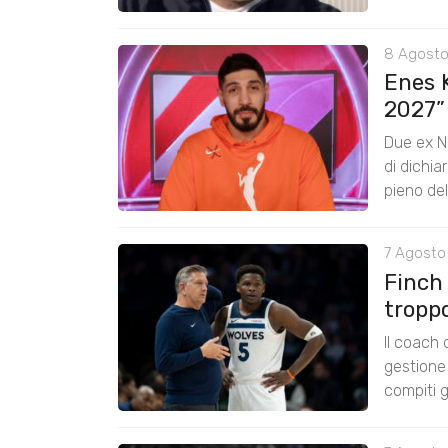
8 Agosto
Enes K
2027”
Due ex N
di dichia
pieno de
7 Agosto 
Finch
tropp
Il coach
gestione 
compiti g