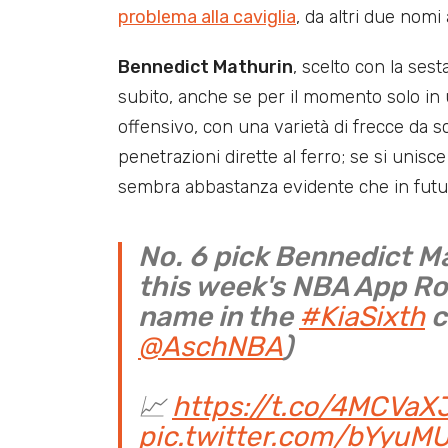
problema alla caviglia
, da altri due nomi 
Bennedict Mathurin
, scelto con la sest
subito, anche se per il momento solo in 
offensivo, con una varietà di frecce da sc
penetrazioni dirette al ferro; se si unisc
sembra abbastanza evidente che in futuro
No. 6 pick Bennedict Ma
this week's NBA App Ro
name in the
#KiaSixth
c
@AschNBA
)
📈
https://t.co/4MCVaX
pic.twitter.com/bYyuM