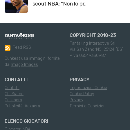
scout NBA: “Non lo pr...
COPYRIGHT 2018-23
Fantaking Interactive Srl
Feed RSS
Via San Zeno 145, 25124 (BS)
P.Iva 03549330987
Dunkest usa immagini fornite
da:
Imago Images
CONTATTI
PRIVACY
Contatti
Impostazioni Cookie
Chi Siamo
Cookie Policy
Collabora
Privacy
Pubblicità: Adkaora
Termini e Condizioni
ELENCO GIOCATORI
Giocatori NBA