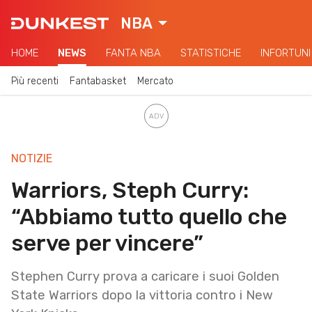
NBA
HOME
NEWS
FANTA NBA
STATISTICHE
INFORTUNI
Più recenti
Fantabasket
Mercato
NOTIZIE
Warriors, Steph Curry:
“Abbiamo tutto quello che
serve per vincere”
Stephen Curry prova a caricare i suoi Golden
State Warriors dopo la vittoria contro i New