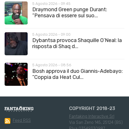
5 Agosto 2026 - 09:45
Draymond Green punge Durant:
“Pensava di essere sul suo...
5 Agosto 2026 - 09:00
Dybantsa provoca Shaquille O’Neal: la
risposta di Shaq d...
5 Agosto 2026 - 08:56
Bosh approva il duo Giannis-Adebayo:
“Coppia da Heat Cul...
COPYRIGHT 2018-23
Fantaking Interactive Srl
Feed RSS
Via San Zeno 145, 25124 (BS)
P.Iva 03549330987