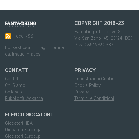
COPYRIGHT 2018-23
Fantaking Interactive Srl
Feed RSS
Via San Zeno 145, 25124 (BS)
P.Iva 03549330987
Dunkest usa immagini fornite
da:
Imago Images
CONTATTI
PRIVACY
Contatti
Impostazioni Cookie
Chi Siamo
Cookie Policy
Collabora
Privacy
Pubblicità: Adkaora
Termini e Condizioni
ELENCO GIOCATORI
Giocatori NBA
Giocatori Eurolega
Giocatori Eurocup