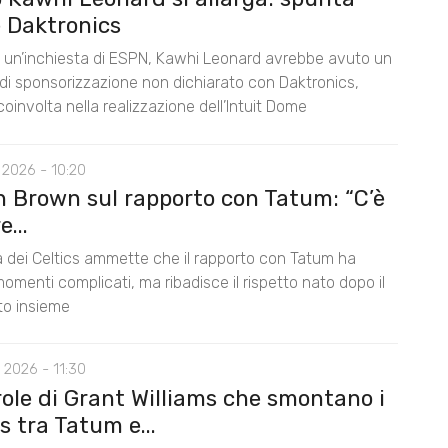
 Daktronics
un’inchiesta di ESPN, Kawhi Leonard avrebbe avuto un
di sponsorizzazione non dichiarato con Daktronics,
oinvolta nella realizzazione dell’Intuit Dome
 2026 - 10:20
n Brown sul rapporto con Tatum: “C’è
...
la dei Celtics ammette che il rapporto con Tatum ha
omenti complicati, ma ribadisce il rispetto nato dopo il
nto insieme
 2026 - 11:30
role di Grant Williams che smontano i
 tra Tatum e...