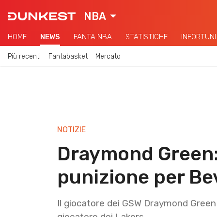
NBA
HOME
NEWS
FANTA NBA
STATISTICHE
INFORTUNI
Più recenti
Fantabasket
Mercato
NOTIZIE
Draymond Green: 
punizione per Be
Il giocatore dei GSW Draymond Green h
giocatore dei Lakers