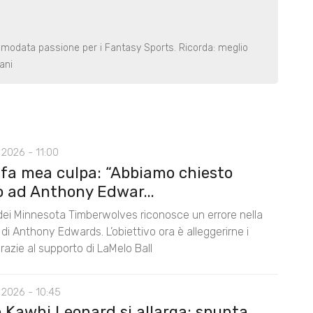
smodata passione per i Fantasy Sports. Ricorda: meglio
ani
2026 - 11:00
 fa mea culpa: “Abbiamo chiesto
o ad Anthony Edwar...
 dei Minnesota Timberwolves riconosce un errore nella
di Anthony Edwards. L’obiettivo ora è alleggerirne i
razie al supporto di LaMelo Ball
 2026 - 10:45
o Kawhi Leonard si allarga: spunta