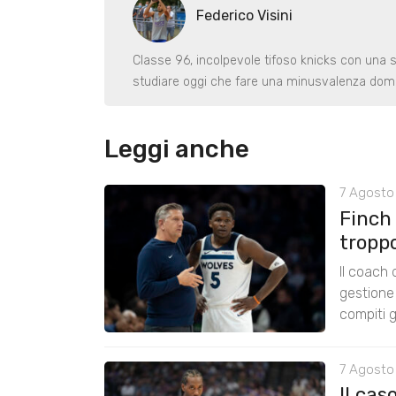
Federico Visini
Classe 96, incolpevole tifoso knicks con una 
studiare oggi che fare una minusvalenza dom
Leggi anche
7 Agosto 
Finch
tropp
Il coach
gestione 
compiti g
7 Agosto
Il cas