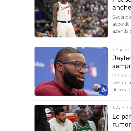
anche
Secondo 
accordo 
azienda c
7 Agosto
Jayle
sempre
L’ex stel
vissuto m
titolo vi
6 Agosto
Le pa
rumors