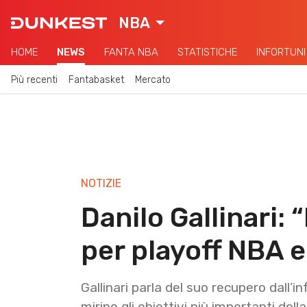
NBA
HOME
NEWS
FANTA NBA
STATISTICHE
INFORTUNI
Più recenti
Fantabasket
Mercato
NOTIZIE
Danilo Gallinari:
per playoff NBA 
Gallinari parla del suo recupero dall’
mirino gli obiettivi più importanti dell