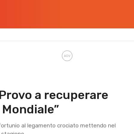
 “Provo a recuperare
e Mondiale”
infortunio al legamento crociato mettendo nel
a stagione