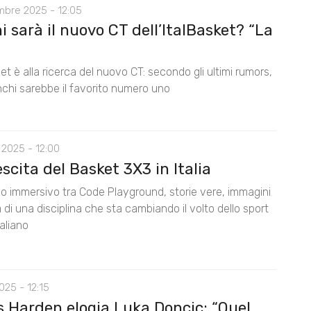
mbre 2025 - 12:05
 sarà il nuovo CT dell’ItalBasket? “La
ket è alla ricerca del nuovo CT: secondo gli ultimi rumors,
chi sarebbe il favorito numero uno
 2025 - 12:00
scita del Basket 3X3 in Italia
io immersivo tra Code Playground, storie vere, immagini
a di una disciplina che sta cambiando il volto dello sport
aliano
2025 - 12:15
 Harden elogia Luka Doncic: “Quel