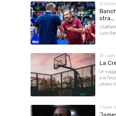
10 Sette
Banchi
stra...
L’ItalBas
Luca Ban
25 Luglio
La Cre
Un viagg
e la forz
urbano it
7 Aprile 
James