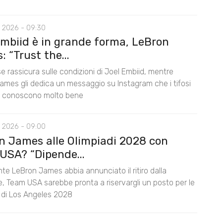
 2026 - 09:30
Embiid è in grande forma, LeBron
 “Trust the...
e rassicura sulle condizioni di Joel Embiid, mentre
ames gli dedica un messaggio su Instagram che i tifosi
s conoscono molto bene
 2026 - 09:00
n James alle Olimpiadi 2028 con
USA? “Dipende...
te LeBron James abbia annunciato il ritiro dalla
e, Team USA sarebbe pronta a riservargli un posto per le
i di Los Angeles 2028