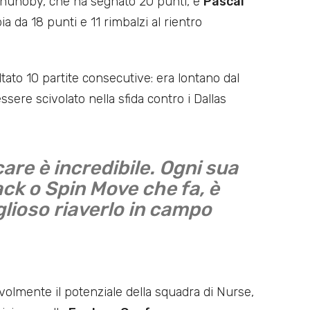
. Anunoby, che ha segnato 20 punti, e
Pascal
a da 18 punti e 11 rimbalzi al rientro
ato 10 partite consecutive: era lontano dal
ere scivolato nella sfida contro i Dallas
re è incredibile. Ogni sua
ck o Spin Move che fa, è
glioso riaverlo in campo
volmente il potenziale della squadra di Nurse,