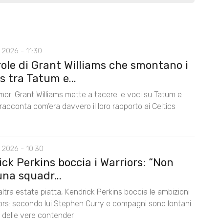
 2026 - 11:30
role di Grant Williams che smontano i
 tra Tatum e...
mor: Grant Williams mette a tacere le voci su Tatum e
acconta com’era davvero il loro rapporto ai Celtics
 2026 - 10:30
ck Perkins boccia i Warriors: “Non
na squadr...
ltra estate piatta, Kendrick Perkins boccia le ambizioni
iors: secondo lui Stephen Curry e compagni sono lontani
lo delle vere contender