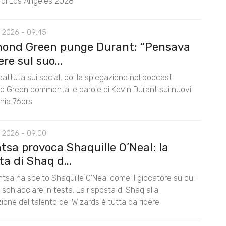
i di Los Angeles 2028
 2026 - 09:45
ond Green punge Durant: “Pensava
ere sul suo...
battuta sui social, poi la spiegazione nel podcast.
 Green commenta le parole di Kevin Durant sui nuovi
hia 76ers
 2026 - 09:00
tsa provoca Shaquille O’Neal: la
ta di Shaq d...
tsa ha scelto Shaquille O’Neal come il giocatore su cui
schiacciare in testa. La risposta di Shaq alla
one del talento dei Wizards è tutta da ridere