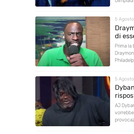
Olimpiad
5 Agosto
Draym
di ess
Prima la 
Draymond
Philadelp
5 Agosto
Dyban
rispos
AJ Dyban
vorrebbe 
provocazi