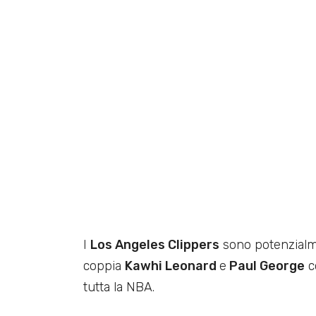
I
Los Angeles Clippers
sono potenzialme
coppia
Kawhi Leonard
e
Paul George
c
tutta la NBA.