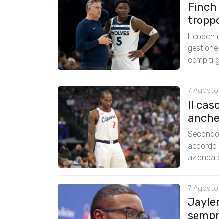
Finch
tropp
Il coach
gestione 
compiti g
7 Agosto
Il cas
anche
Secondo 
accordo 
azienda c
7 Agosto
Jayle
sempre