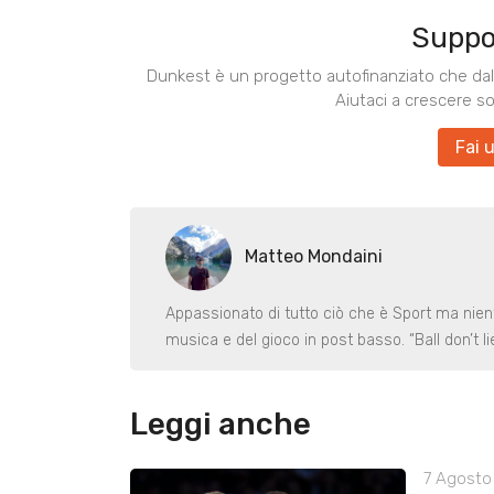
Suppo
Dunkest è un progetto autofinanziato che dal 
Aiutaci a crescere s
Fai 
Matteo Mondaini
Appassionato di tutto ciò che è Sport ma nient
musica e del gioco in post basso. “Ball don’t lie
Leggi anche
7 Agosto 