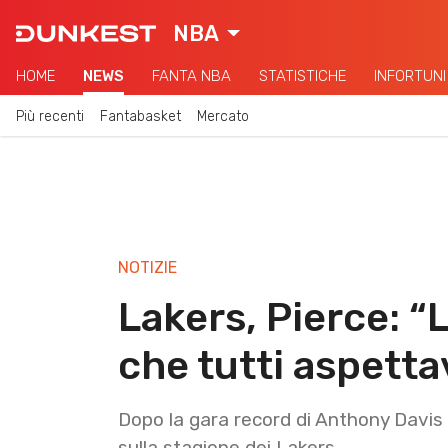
NBA
HOME
NEWS
FANTA NBA
STATISTICHE
INFORTUNI
Più recenti
Fantabasket
Mercato
NOTIZIE
Lakers, Pierce: “
che tutti aspett
Dopo la gara record di Anthony Davis a
sulla stagione dei Lakers