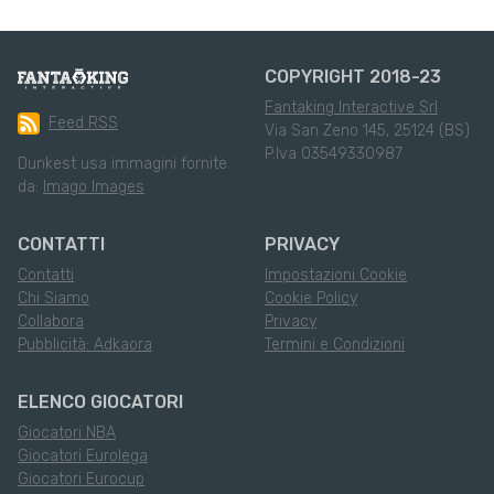
COPYRIGHT 2018-23
Fantaking Interactive Srl
Feed RSS
Via San Zeno 145, 25124 (BS)
P.Iva 03549330987
Dunkest usa immagini fornite
da:
Imago Images
CONTATTI
PRIVACY
Contatti
Impostazioni Cookie
Chi Siamo
Cookie Policy
Collabora
Privacy
Pubblicità: Adkaora
Termini e Condizioni
ELENCO GIOCATORI
Giocatori NBA
Giocatori Eurolega
Giocatori Eurocup