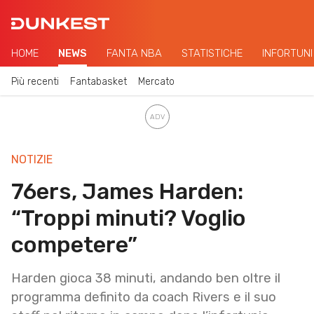
HOME
NEWS
FANTA NBA
STATISTICHE
INFORTUNI
Più recenti
Fantabasket
Mercato
NOTIZIE
76ers, James Harden:
“Troppi minuti? Voglio
competere”
Harden gioca 38 minuti, andando ben oltre il
programma definito da coach Rivers e il suo