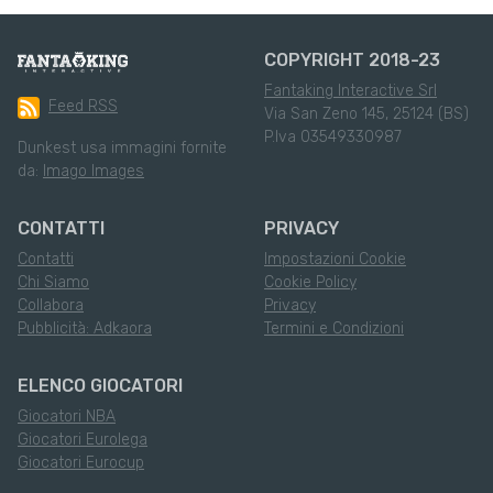
COPYRIGHT 2018-23
Fantaking Interactive Srl
Feed RSS
Via San Zeno 145, 25124 (BS)
P.Iva 03549330987
Dunkest usa immagini fornite
da:
Imago Images
CONTATTI
PRIVACY
Contatti
Impostazioni Cookie
Chi Siamo
Cookie Policy
Collabora
Privacy
Pubblicità: Adkaora
Termini e Condizioni
ELENCO GIOCATORI
Giocatori NBA
Giocatori Eurolega
Giocatori Eurocup