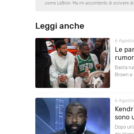
come LeBron. Ma mi accontento di scrivere di 
Leggi anche
6 Agosto
Le pa
rumors
Basta ru
Brown e r
6 Agosto
Kendri
sono u
Dopo un’a