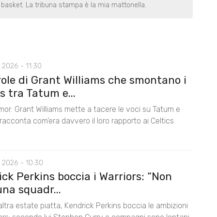
basket. La tribuna stampa è la mia mattonella.
 2026 - 11:30
role di Grant Williams che smontano i
 tra Tatum e...
mor: Grant Williams mette a tacere le voci su Tatum e
acconta com’era davvero il loro rapporto ai Celtics
 2026 - 10:30
ck Perkins boccia i Warriors: “Non
na squadr...
ltra estate piatta, Kendrick Perkins boccia le ambizioni