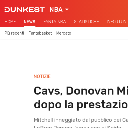
NBA
HOME
NEWS
FANTA NBA
STATISTICHE
INFORTUNI
Più recenti
Fantabasket
Mercato
NOTIZIE
Cavs, Donovan Mi
dopo la prestazio
Mitchell inneggiato dal pubblico dei C
LeBron James: l’emozione di Spida