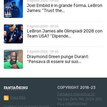
6 Agosto 2026 - 09:30
Joel Embiid è in grande forma, LeBron
James: “Trust the...
6 Agosto 2026 - 09:00
LeBron James alle Olimpiadi 2028 con
Team USA? “Dipende...
5 Agosto 2026 - 09:45
Draymond Green punge Durant:
“Pensava di essere sul suo...
COPYRIGHT 2018-23
Fantaking Interactive Srl
Feed RSS
Via San Zeno 145, 25124 (BS)
P.Iva 03549330987
Dunkest usa immagini fornite