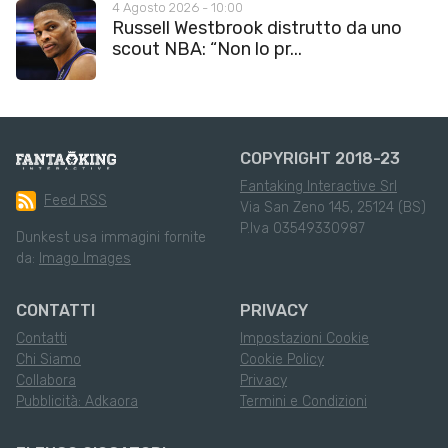
4 Agosto 2026 - 10:00
Russell Westbrook distrutto da uno
scout NBA: “Non lo pr...
COPYRIGHT 2018-23
Fantaking Interactive Srl
Feed RSS
Via San Zeno 145, 25124 (BS)
P.Iva 03549330987
Dunkest usa immagini fornite
da:
Imago Images
CONTATTI
PRIVACY
Contatti
Impostazioni Cookie
Chi Siamo
Cookie Policy
Collabora
Privacy
Pubblicità: Adkaora
Termini e Condizioni