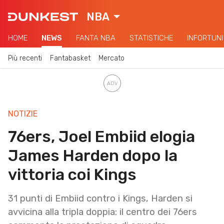
NBA
HOME
NEWS
FANTA NBA
STATISTICHE
INFORTUNI
Più recenti
Fantabasket
Mercato
NOTIZIE
76ers, Joel Embiid elogia
James Harden dopo la
vittoria coi Kings
31 punti di Embiid contro i Kings, Harden si
avvicina alla tripla doppia: il centro dei 76ers