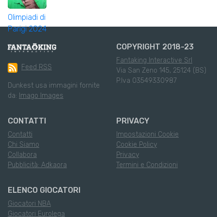
COPYRIGHT 2018-23
Fantaking Interactive Srl
Feed RSS
Via San Zeno 145, 25124 (BS)
P.Iva 03549330987
Dunkest usa immagini fornite
da:
Imago Images
CONTATTI
PRIVACY
Contatti
Impostazioni Cookie
Chi Siamo
Cookie Policy
Collabora
Privacy
Pubblicità: Adkaora
Termini e Condizioni
ELENCO GIOCATORI
Giocatori NBA
Giocatori Eurolega