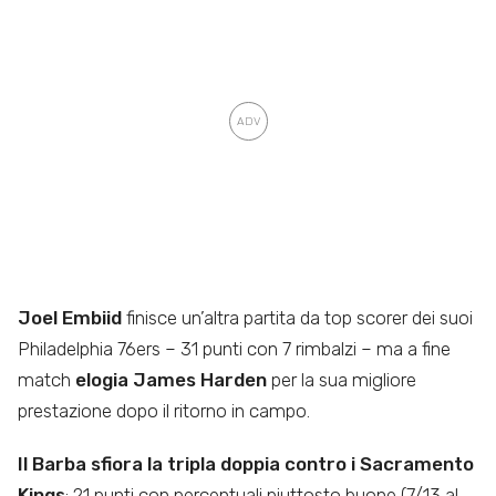
Joel Embiid
finisce un’altra partita da top scorer dei suoi
Philadelphia 76ers – 31 punti con 7 rimbalzi – ma a fine
match
elogia James Harden
per la sua migliore
prestazione dopo il ritorno in campo.
Il Barba sfiora la tripla doppia contro i Sacramento
Kings
: 21 punti con percentuali piuttosto buone (7/13 al