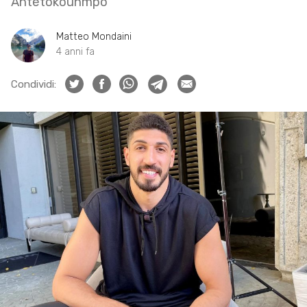
Antetokounmpo
Matteo Mondaini
4 anni fa
Condividi: