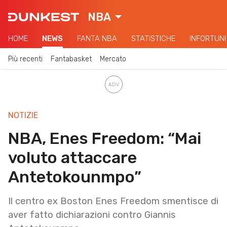
NBA
HOME
NEWS
FANTA NBA
STATISTICHE
INFORTUNI
Più recenti
Fantabasket
Mercato
NOTIZIE
NBA, Enes Freedom: “Mai
voluto attaccare
Antetokounmpo”
Il centro ex Boston Enes Freedom smentisce di
aver fatto dichiarazioni contro Giannis