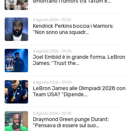
smontano i rumors tra Tatum e...
6 Agosto 2026 - 10:30
Kendrick Perkins boccia i Warriors:
“Non sono una squadr...
6 Agosto 2026 - 09:30
Joel Embiid è in grande forma, LeBron
James: “Trust the...
6 Agosto 2026 - 09:00
LeBron James alle Olimpiadi 2028 con
Team USA? “Dipende...
5 Agosto 2026 - 09:45
Draymond Green punge Durant:
“Pensava di essere sul suo...