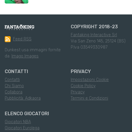
COPYRIGHT 2018-23
Fantaking Interactive Srl
Feed RSS
Via San Zeno 145, 25124 (BS)
P.Iva 03549330987
Dunkest usa immagini fornite
da:
Imago Images
CONTATTI
PRIVACY
Contatti
Impostazioni Cookie
Chi Siamo
Cookie Policy
Collabora
Privacy
Pubblicità: Adkaora
Termini e Condizioni
ELENCO GIOCATORI
Giocatori NBA
Giocatori Eurolega