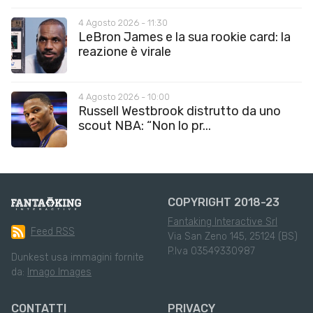
4 Agosto 2026 - 11:30
LeBron James e la sua rookie card: la
reazione è virale
4 Agosto 2026 - 10:00
Russell Westbrook distrutto da uno
scout NBA: “Non lo pr...
COPYRIGHT 2018-23
Fantaking Interactive Srl
Feed RSS
Via San Zeno 145, 25124 (BS)
P.Iva 03549330987
Dunkest usa immagini fornite
da:
Imago Images
CONTATTI
PRIVACY