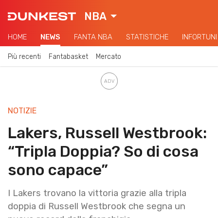
NBA
HOME
NEWS
FANTA NBA
STATISTICHE
INFORTUNI
Più recenti
Fantabasket
Mercato
NOTIZIE
Lakers, Russell Westbrook:
“Tripla Doppia? So di cosa
sono capace”
I Lakers trovano la vittoria grazie alla tripla
doppia di Russell Westbrook che segna un