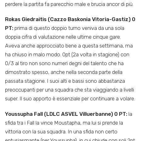
perdere la partita fa parecchio male e brucia ancor di più.
Rokas Giedraitis (Cazzo Baskonia Vitoria-Gastiz) 0
PT:
prima di questo doppio turno veniva da una sola
doppia cifra di valutazione nelle ultime cinque gare.
Aveva anche approcciato bene a questa settimana, ma
ha chiuso in malo modo. 0pt (2a volta in stagione) con
0/3 al tiro non sono numeri degni del talento che ha
dimostrato spesso, anche nella seconda parte della
passata stagione. I suoi alti e bassi sono abbastanza
preoccupanti per una squadra che sta viaggiando a livelli
super. Il suo apporto è essenziale per continuare a volare.
Youssupha Fall (LDLC ASVEL Villuerbanne) 0 PT:
la
sfida tra i Fall la vince Moustapha, ma lui si prende la
vittoria con la sua squadra. In una sfida non certo
entusiasmante (per Youssupha), in cui chiude con soli 2pt