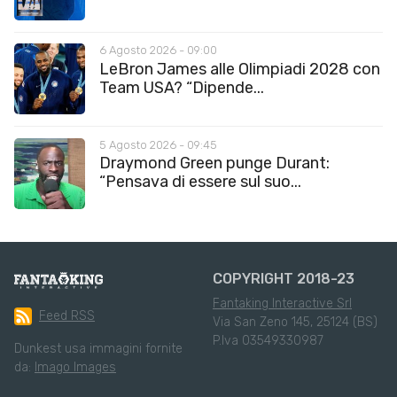
6 Agosto 2026 - 09:00
LeBron James alle Olimpiadi 2028 con
Team USA? “Dipende...
5 Agosto 2026 - 09:45
Draymond Green punge Durant:
“Pensava di essere sul suo...
COPYRIGHT 2018-23
Fantaking Interactive Srl
Feed RSS
Via San Zeno 145, 25124 (BS)
P.Iva 03549330987
Dunkest usa immagini fornite
da:
Imago Images