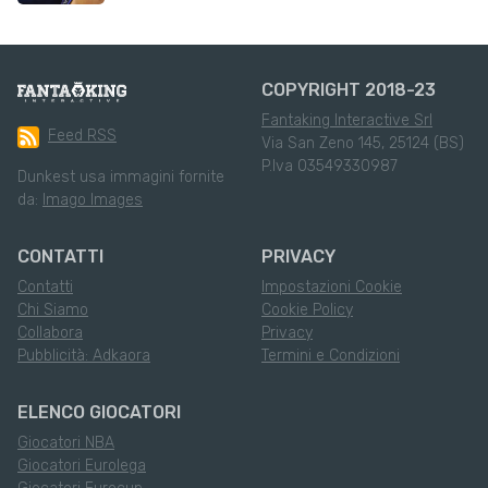
COPYRIGHT 2018-23
Fantaking Interactive Srl
Feed RSS
Via San Zeno 145, 25124 (BS)
P.Iva 03549330987
Dunkest usa immagini fornite
da:
Imago Images
CONTATTI
PRIVACY
Contatti
Impostazioni Cookie
Chi Siamo
Cookie Policy
Collabora
Privacy
Pubblicità: Adkaora
Termini e Condizioni
ELENCO GIOCATORI
Giocatori NBA
Giocatori Eurolega