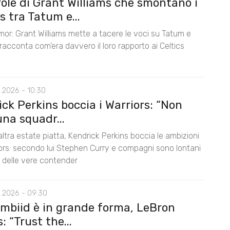
role di Grant Williams che smontano i
 tra Tatum e...
mor: Grant Williams mette a tacere le voci su Tatum e
acconta com’era davvero il loro rapporto ai Celtics
 2026 - 10:30
ck Perkins boccia i Warriors: “Non
na squadr...
ltra estate piatta, Kendrick Perkins boccia le ambizioni
iors: secondo lui Stephen Curry e compagni sono lontani
lo delle vere contender
 2026 - 09:30
Embiid è in grande forma, LeBron
 “Trust the...