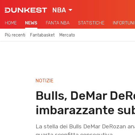
NBA
HOME
NEWS
FANTA NBA
STATISTICHE
INFORTUNI
Più recenti
Fantabasket
Mercato
NOTIZIE
Bulls, DeMar DeR
imbarazzante sub
La stella dei Bulls DeMar DeRozan an
quarta sconfitta consecutiva