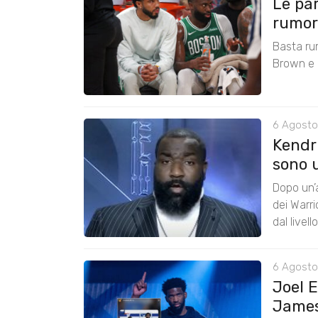
Le pa
rumors
Basta ru
Brown e r
6 Agosto
Kendri
sono u
Dopo un’a
dei Warr
dal livel
6 Agosto
Joel 
James: