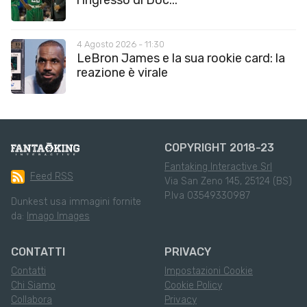
4 Agosto 2026 - 11:30
LeBron James e la sua rookie card: la
reazione è virale
COPYRIGHT 2018-23
Fantaking Interactive Srl
Feed RSS
Via San Zeno 145, 25124 (BS)
P.Iva 03549330987
Dunkest usa immagini fornite
da:
Imago Images
CONTATTI
PRIVACY
Contatti
Impostazioni Cookie
Chi Siamo
Cookie Policy
Collabora
Privacy