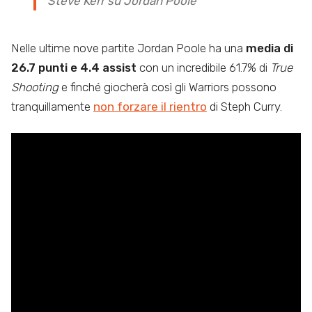
Steve Kerr su Jordan Poole
Nelle ultime nove partite Jordan Poole ha una
media di
26.7 punti e 4.4 assist
con un incredibile 61.7% di
True
Shooting
e finché giocherà così gli Warriors possono
tranquillamente
non forzare il rientro
di Steph Curry.