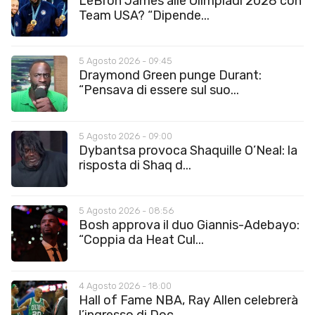
LeBron James alle Olimpiadi 2028 con
Team USA? “Dipende...
5 Agosto 2026 - 09:45
Draymond Green punge Durant:
“Pensava di essere sul suo...
5 Agosto 2026 - 09:00
Dybantsa provoca Shaquille O’Neal: la
risposta di Shaq d...
5 Agosto 2026 - 08:56
Bosh approva il duo Giannis-Adebayo:
“Coppia da Heat Cul...
4 Agosto 2026 - 18:00
Hall of Fame NBA, Ray Allen celebrerà
l’ingresso di Doc...