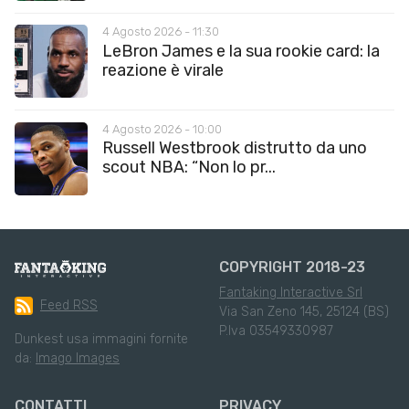
4 Agosto 2026 - 11:30
LeBron James e la sua rookie card: la
reazione è virale
4 Agosto 2026 - 10:00
Russell Westbrook distrutto da uno
scout NBA: “Non lo pr...
COPYRIGHT 2018-23
Fantaking Interactive Srl
Feed RSS
Via San Zeno 145, 25124 (BS)
P.Iva 03549330987
Dunkest usa immagini fornite
da:
Imago Images
CONTATTI
PRIVACY