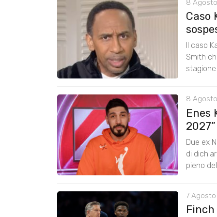
8 Agosto
Caso 
sospe
Il caso K
Smith chi
stagione
8 Agosto
Enes K
2027”
Due ex N
di dichia
pieno de
7 Agosto 
Finch