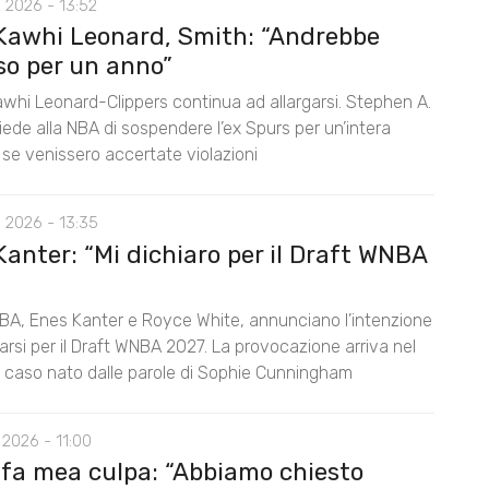
 2026 - 13:52
Kawhi Leonard, Smith: “Andrebbe
so per un anno”
awhi Leonard-Clippers continua ad allargarsi. Stephen A.
ede alla NBA di sospendere l’ex Spurs per un’intera
 se venissero accertate violazioni
 2026 - 13:35
anter: “Mi dichiaro per il Draft WNBA
BA, Enes Kanter e Royce White, annunciano l’intenzione
rarsi per il Draft WNBA 2027. La provocazione arriva nel
l caso nato dalle parole di Sophie Cunningham
2026 - 11:00
 fa mea culpa: “Abbiamo chiesto