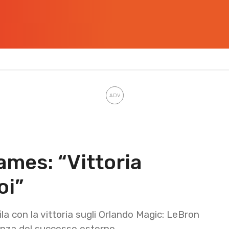
ames: “Vittoria
oi”
 fila con la vittoria sugli Orlando Magic: LeBron
anza del successo esterno