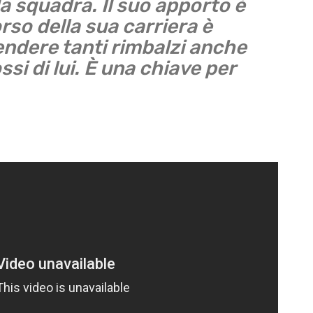
la squadra. Il suo apporto è
so della sua carriera è
endere tanti rimbalzi anche
si di lui. È una chiave per