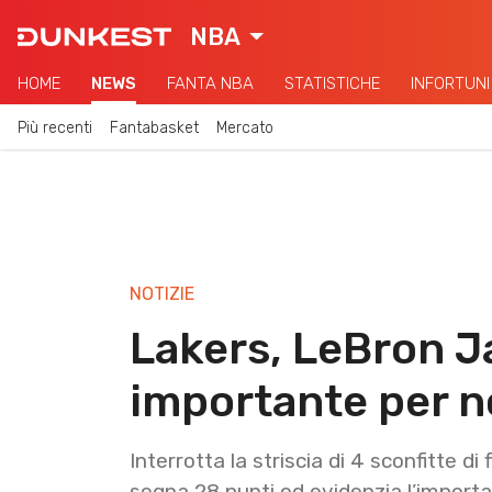
NBA
HOME
NEWS
FANTA NBA
STATISTICHE
INFORTUNI
Più recenti
Fantabasket
Mercato
NOTIZIE
Lakers, LeBron J
importante per n
Interrotta la striscia di 4 sconfitte di
segna 28 punti ed evidenzia l’import