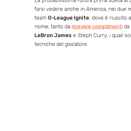
La probabilissima futura prima scelta al 
farsi vedere anche in America, nei due ma
team
G-League Ignite
, dove è riuscito 
nome, tanto da
ricevere complimenti
da 
LeBron James
e Steph Curry, i quali son
tecniche del giocatore.