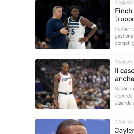
7 Agosto 
Finch
tropp
Il coach
gestione 
compiti g
7 Agosto
Il cas
anche
Secondo 
accordo 
azienda c
7 Agosto
Jayle