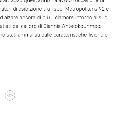
draft 2023 quest’anno ha avuto l’occasione di
tch di esibizione tra i suoi Metropolitans 92 e il
ad alzare ancora di più il clamore intorno al suo
atleti del calibro di Giannis Antetokounmpo,
o stati ammaliati dalle caratteristiche fisiche e