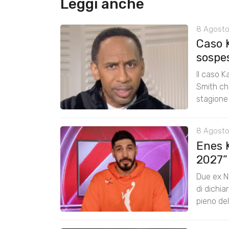
Leggi anche
8 Agosto
Caso 
sospe
Il caso K
Smith chi
stagione
8 Agosto
Enes K
2027”
Due ex N
di dichia
pieno de