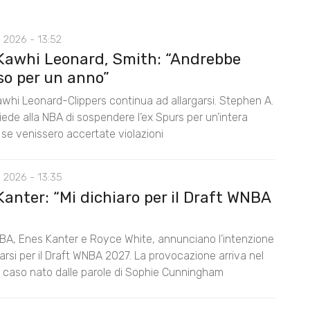
 2026 - 13:52
Kawhi Leonard, Smith: “Andrebbe
so per un anno”
awhi Leonard-Clippers continua ad allargarsi. Stephen A.
ede alla NBA di sospendere l’ex Spurs per un’intera
 se venissero accertate violazioni
 2026 - 13:35
anter: “Mi dichiaro per il Draft WNBA
BA, Enes Kanter e Royce White, annunciano l’intenzione
rarsi per il Draft WNBA 2027. La provocazione arriva nel
l caso nato dalle parole di Sophie Cunningham