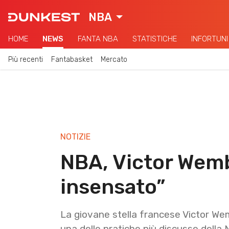
NBA
HOME
NEWS
FANTA NBA
STATISTICHE
INFORTUNI
Più recenti
Fantabasket
Mercato
NOTIZIE
NBA, Victor Wem
insensato”
La giovane stella francese Victor W
una delle pratiche più discusse della