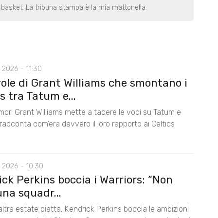
basket. La tribuna stampa è la mia mattonella.
 2026 - 11:30
role di Grant Williams che smontano i
 tra Tatum e...
mor: Grant Williams mette a tacere le voci su Tatum e
acconta com’era davvero il loro rapporto ai Celtics
 2026 - 10:30
ck Perkins boccia i Warriors: “Non
na squadr...
ltra estate piatta, Kendrick Perkins boccia le ambizioni