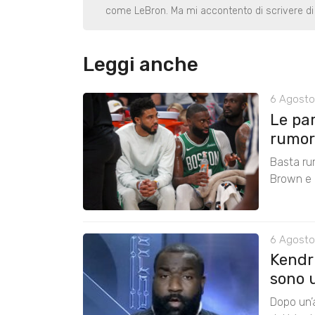
come LeBron. Ma mi accontento di scrivere di 
Leggi anche
6 Agosto
Le pa
rumors
Basta ru
Brown e r
6 Agosto
Kendri
sono u
Dopo un’a