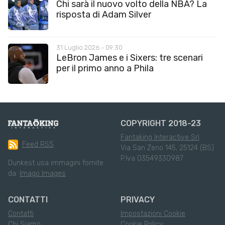
Chi sarà il nuovo volto della NBA? La
risposta di Adam Silver
31 Luglio 2026 - 09:30
LeBron James e i Sixers: tre scenari
per il primo anno a Phila
COPYRIGHT 2018-23
Fantaking Interactive Srl
Feed RSS
Via San Zeno 145, 25124 (BS)
P.Iva 03549330987
Dunkest usa immagini fornite
da:
Imago Images
CONTATTI
PRIVACY
Contatti
Impostazioni Cookie
Chi Siamo
Cookie Policy