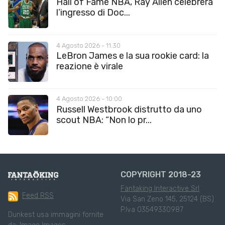
Hall of Fame NBA, Ray Allen celebrerà
l’ingresso di Doc...
4 Agosto 2026 - 11:30
LeBron James e la sua rookie card: la
reazione è virale
4 Agosto 2026 - 10:00
Russell Westbrook distrutto da uno
scout NBA: “Non lo pr...
COPYRIGHT 2018-23
Fantaking Interactive Srl
Feed RSS
Via San Zeno 145, 25124 (BS)
P.Iva 03549330987
Dunkest usa immagini fornite