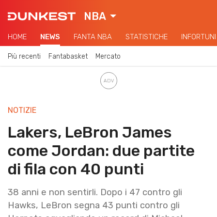
NBA
HOME
NEWS
FANTA NBA
STATISTICHE
INFORTUNI
Più recenti
Fantabasket
Mercato
NOTIZIE
Lakers, LeBron James
come Jordan: due partite
di fila con 40 punti
38 anni e non sentirli. Dopo i 47 contro gli
Hawks, LeBron segna 43 punti contro gli