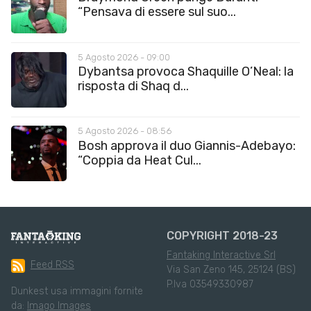
“Pensava di essere sul suo...
5 Agosto 2026 - 09:00
Dybantsa provoca Shaquille O’Neal: la
risposta di Shaq d...
5 Agosto 2026 - 08:56
Bosh approva il duo Giannis-Adebayo:
“Coppia da Heat Cul...
COPYRIGHT 2018-23
Fantaking Interactive Srl
Feed RSS
Via San Zeno 145, 25124 (BS)
P.Iva 03549330987
Dunkest usa immagini fornite
da:
Imago Images