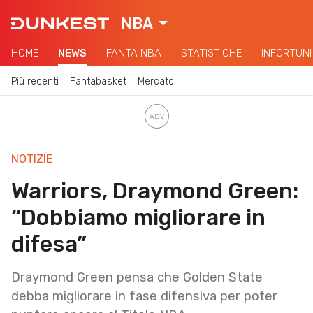
NBA
HOME
NEWS
FANTA NBA
STATISTICHE
INFORTUNI
Più recenti
Fantabasket
Mercato
NOTIZIE
Warriors, Draymond Green:
“Dobbiamo migliorare in
difesa”
Draymond Green pensa che Golden State
debba migliorare in fase difensiva per poter