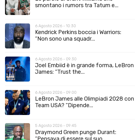
smontano i rumors tra Tatum e...
6 Agosto 2026 - 10:30
Kendrick Perkins boccia i Warriors:
“Non sono una squadr...
6 Agosto 2026 - 09:30
Joel Embiid è in grande forma, LeBron
James: “Trust the...
6 Agosto 2026 - 09:00
LeBron James alle Olimpiadi 2028 con
Team USA? “Dipende...
5 Agosto 2026 - 09:45
Draymond Green punge Durant:
“Pensava di essere sul suo...