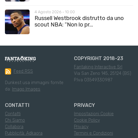
4 Agosto 2026 - 10:00
Russell Westbrook distrutto da uno
scout NBA: “Non lo pr...
COPYRIGHT 2018-23
Fantaking Interactive Srl
Feed RSS
Via San Zeno 145, 25124 (BS)
P.Iva 03549330987
Dunkest usa immagini fornite
da:
Imago Images
CONTATTI
PRIVACY
Contatti
Impostazioni Cookie
Chi Siamo
Cookie Policy
Collabora
Privacy
Pubblicità: Adkaora
Termini e Condizioni