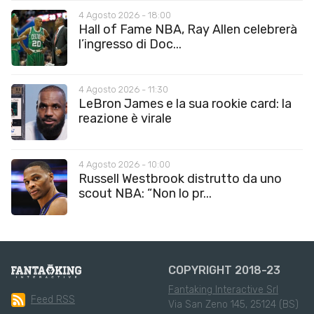
4 Agosto 2026 - 18:00
Hall of Fame NBA, Ray Allen celebrerà
l’ingresso di Doc...
4 Agosto 2026 - 11:30
LeBron James e la sua rookie card: la
reazione è virale
4 Agosto 2026 - 10:00
Russell Westbrook distrutto da uno
scout NBA: “Non lo pr...
COPYRIGHT 2018-23
Fantaking Interactive Srl
Feed RSS
Via San Zeno 145, 25124 (BS)