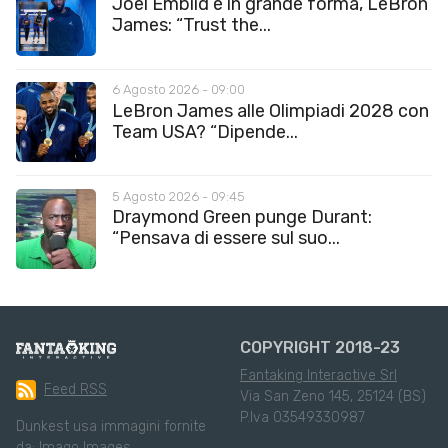
Joel Embiid è in grande forma, LeBron
James: “Trust the...
6 Agosto 2026 - 09:00
LeBron James alle Olimpiadi 2028 con
Team USA? “Dipende...
5 Agosto 2026 - 09:45
Draymond Green punge Durant:
“Pensava di essere sul suo...
COPYRIGHT 2018-23
Fantaking Interactive Srl
Feed RSS
Via San Zeno 145, 25124 (BS)
P.Iva 03549330987
Dunkest usa immagini fornite
da:
Imago Images