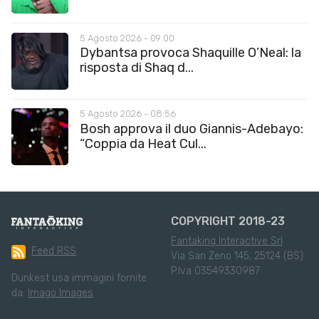
5 Agosto 2026 - 09:00
Dybantsa provoca Shaquille O’Neal: la
risposta di Shaq d...
5 Agosto 2026 - 08:56
Bosh approva il duo Giannis-Adebayo:
“Coppia da Heat Cul...
COPYRIGHT 2018-23
Fantaking Interactive Srl
Feed RSS
Via San Zeno 145, 25124 (BS)
P.Iva 03549330987
Dunkest usa immagini fornite
da:
Imago Images