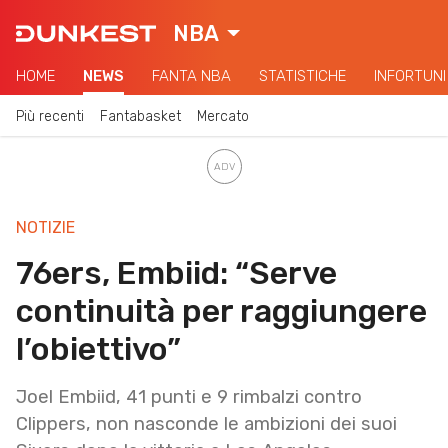
NBA
HOME
NEWS
FANTA NBA
STATISTICHE
INFORTUNI
Più recenti
Fantabasket
Mercato
NOTIZIE
76ers, Embiid: “Serve
continuità per raggiungere
l’obiettivo”
Joel Embiid, 41 punti e 9 rimbalzi contro
Clippers, non nasconde le ambizioni dei suoi