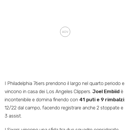
I Philadelphia 76ers prendono il largo nel quarto periodo e
vincono in casa dei Los Angeles Clippers.
Joel Embiid
è
incontenibile e domina finendo con
41 puti e 9 rimbalzi
:
12/22 dal campo, facendo registrare anche 2 stoppate e
3 assist.
I Sixers vincono una sfida tra due squadre considerate