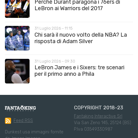
Perché Durant paragona i 76ers di
LeBron ai Warriors del 2017
31 Luglio 2026 - 11:15
Chi sarà il nuovo volto della NBA? La
risposta di Adam Silver
31 Luglio 2026 - 09:30
LeBron James e i Sixers: tre scenari
per il primo anno a Phila
COPYRIGHT 2018-23
Fantaking Interactive Srl
Feed RSS
Via San Zeno 145, 25124 (BS)
P.Iva 03549330987
Dunkest usa immagini fornite