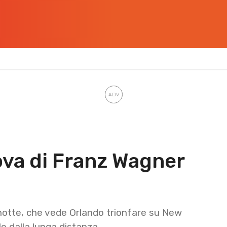
ova di Franz Wagner
a notte, che vede Orlando trionfare su New
e dalla lunga distanza