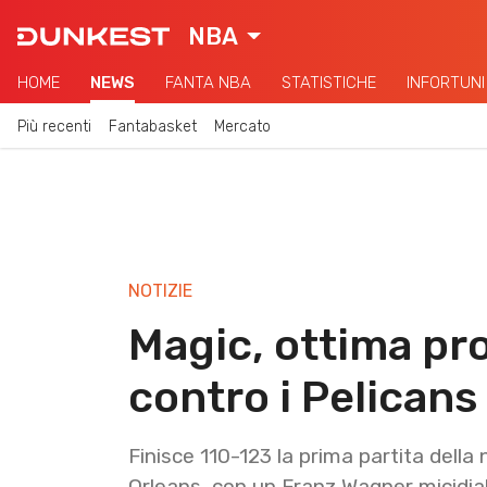
NBA
HOME
NEWS
FANTA NBA
STATISTICHE
INFORTUNI
Più recenti
Fantabasket
Mercato
NOTIZIE
Magic, ottima pr
contro i Pelicans
Finisce 110-123 la prima partita dell
Orleans, con un Franz Wagner micidial