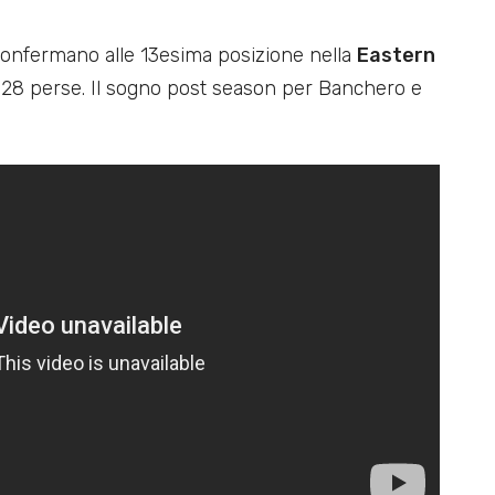
i confermano alle 13esima posizione nella
Eastern
 28 perse. Il sogno post season per Banchero e