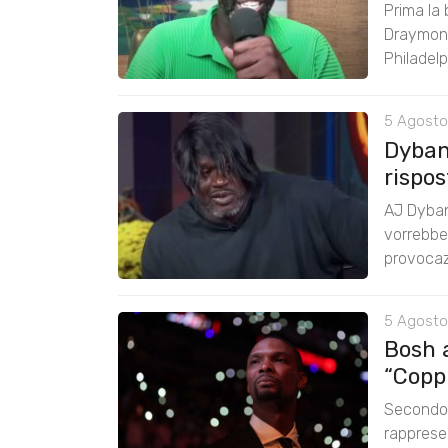
Prima la 
Draymond
Philadelp
5 Agosto
Dyban
rispos
AJ Dyban
vorrebbe 
provocazi
5 Agosto
Bosh 
“Coppi
Secondo 
rappresen