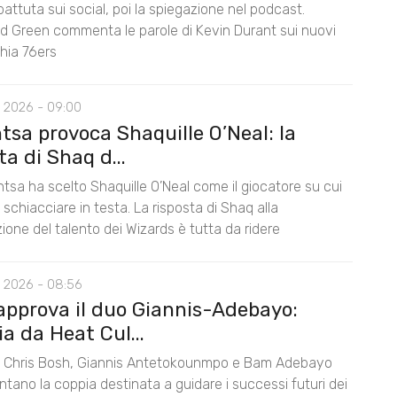
battuta sui social, poi la spiegazione nel podcast.
 Green commenta le parole di Kevin Durant sui nuovi
hia 76ers
 2026 - 09:00
tsa provoca Shaquille O’Neal: la
ta di Shaq d...
tsa ha scelto Shaquille O’Neal come il giocatore su cui
schiacciare in testa. La risposta di Shaq alla
one del talento dei Wizards è tutta da ridere
 2026 - 08:56
approva il duo Giannis-Adebayo:
a da Heat Cul...
Chris Bosh, Giannis Antetokounmpo e Bam Adebayo
tano la coppia destinata a guidare i successi futuri dei