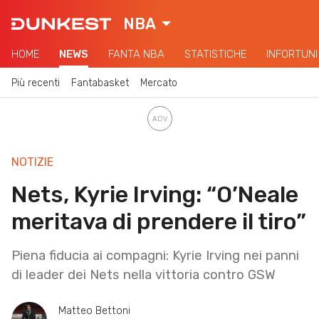
NBA
HOME
NEWS
FANTA NBA
STATISTICHE
INFORTUNI
Più recenti
Fantabasket
Mercato
NOTIZIE
Nets, Kyrie Irving: “O’Neale
meritava di prendere il tiro”
Piena fiducia ai compagni: Kyrie Irving nei panni
di leader dei Nets nella vittoria contro GSW
Matteo Bettoni