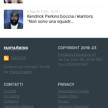
6 Agosto 2026 - 10:30
Kendrick Perkins boccia i Warriors:
“Non sono una squadr...
COPYRIGHT 2018-23
Fantaking Interactive Srl
Feed RSS
Via San Zeno 145, 25124 (BS)
P.Iva 03549330987
Dunkest usa immagini fornite
da:
Imago Images
CONTATTI
PRIVACY
Contatti
Impostazioni Cookie
Chi Siamo
Cookie Policy
Collabora
Privacy
Pubblicità: Adkaora
Termini e Condizioni