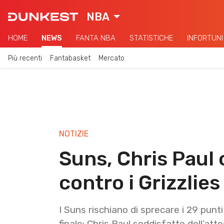
NBA
HOME
NEWS
FANTA NBA
STATISTICHE
INFORTUNI
Più recenti
Fantabasket
Mercato
NOTIZIE
Suns, Chris Paul 
contro i Grizzlies
I Suns rischiano di sprecare i 29 punt
finale: Chris Paul soddisfatto dell’at