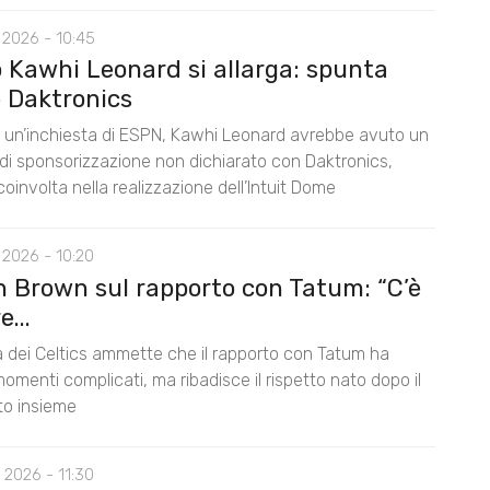
 2026 - 10:45
o Kawhi Leonard si allarga: spunta
 Daktronics
un’inchiesta di ESPN, Kawhi Leonard avrebbe avuto un
di sponsorizzazione non dichiarato con Daktronics,
oinvolta nella realizzazione dell’Intuit Dome
 2026 - 10:20
n Brown sul rapporto con Tatum: “C’è
...
la dei Celtics ammette che il rapporto con Tatum ha
omenti complicati, ma ribadisce il rispetto nato dopo il
nto insieme
 2026 - 11:30