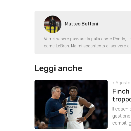
Matteo Bettoni
Vorrei sapere passare la palla come Rondo, ti
come LeBron. Ma mi accontento di scrivere di 
Leggi anche
7 Agosto 
Finch
tropp
Il coach
gestione 
compiti g