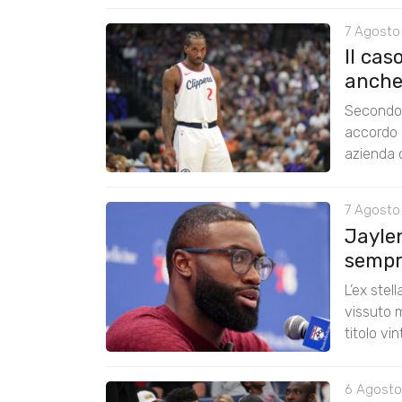
7 Agosto
Il cas
anche
Secondo 
accordo 
azienda c
7 Agosto
Jayle
sempre
L’ex stel
vissuto m
titolo vi
6 Agosto