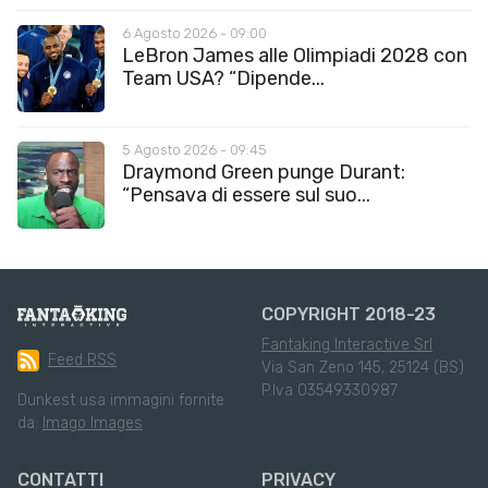
6 Agosto 2026 - 09:00
LeBron James alle Olimpiadi 2028 con
Team USA? “Dipende...
5 Agosto 2026 - 09:45
Draymond Green punge Durant:
“Pensava di essere sul suo...
COPYRIGHT 2018-23
Fantaking Interactive Srl
Feed RSS
Via San Zeno 145, 25124 (BS)
P.Iva 03549330987
Dunkest usa immagini fornite
da:
Imago Images
CONTATTI
PRIVACY