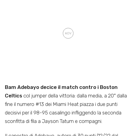
Bam Adebayo decice il match contro i Boston
Celtics
col jumper della vittoria: dalla media, a 20″ dalla
fine il numero #13 dei Miami Heat piazza i due punti
decisivi per il 98-95 casalingo infliggendo la seconda
sconfitta di fila a Jayson Tatum e compagni.
Il canestro di Adebayo, autore di 30 punti (12/22 dal