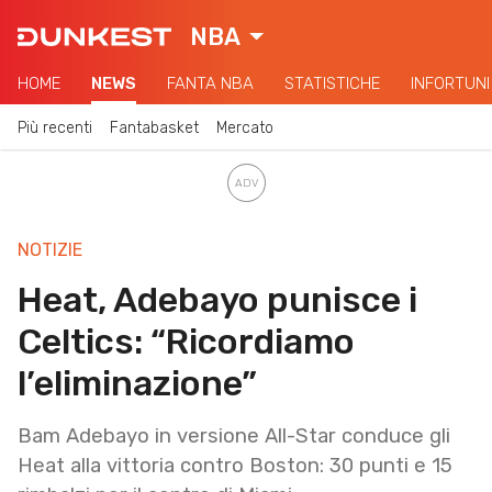
NBA
HOME
NEWS
FANTA NBA
STATISTICHE
INFORTUNI
Più recenti
Fantabasket
Mercato
NOTIZIE
Heat, Adebayo punisce i
Celtics: “Ricordiamo
l’eliminazione”
Bam Adebayo in versione All-Star conduce gli
Heat alla vittoria contro Boston: 30 punti e 15