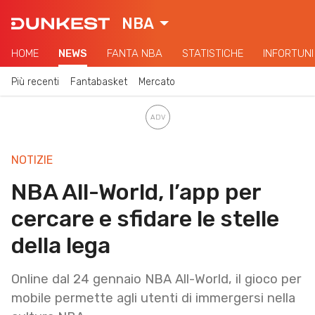
NBA
HOME
NEWS
FANTA NBA
STATISTICHE
INFORTUNI
Più recenti
Fantabasket
Mercato
NOTIZIE
NBA All-World, l’app per
cercare e sfidare le stelle
della lega
Online dal 24 gennaio NBA All-World, il gioco per
mobile permette agli utenti di immergersi nella