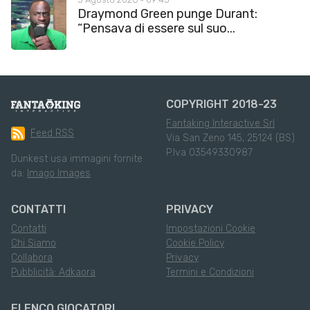
Draymond Green punge Durant:
“Pensava di essere sul suo...
COPYRIGHT 2018-23
Fantaking Interactive Srl
Feed RSS
Via San Zeno 145, 25124 (BS)
P.Iva 03549330987
Dunkest usa immagini fornite
da:
Imago Images
CONTATTI
PRIVACY
Contatti
Impostazioni Cookie
Chi Siamo
Cookie Policy
Collabora
Privacy
Pubblicità: Adkaora
Termini e Condizioni
ELENCO GIOCATORI