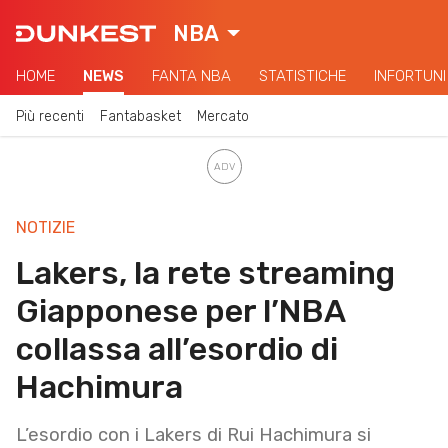
NBA
HOME
NEWS
FANTA NBA
STATISTICHE
INFORTUNI
Più recenti
Fantabasket
Mercato
NOTIZIE
Lakers, la rete streaming
Giapponese per l’NBA
collassa all’esordio di
Hachimura
L’esordio con i Lakers di Rui Hachimura si