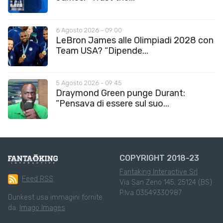
6 Agosto 2026 - 09:00
LeBron James alle Olimpiadi 2028 con
Team USA? “Dipende...
5 Agosto 2026 - 09:45
Draymond Green punge Durant:
“Pensava di essere sul suo...
COPYRIGHT 2018-23
Fantaking Interactive Srl
Feed RSS
Via San Zeno 145, 25124 (BS)
P.Iva 03549330987
Dunkest usa immagini fornite
da:
Imago Images