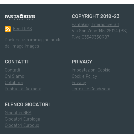
COPYRIGHT 2018-23
Fantaking Interactive Srl
Feed RSS
Via San Zeno 145, 25124 (BS)
P.Iva 03549330987
Dunkest usa immagini fornite
da:
Imago Images
CONTATTI
PRIVACY
Contatti
Impostazioni Cookie
Chi Siamo
Cookie Policy
Collabora
Privacy
Pubblicità: Adkaora
Termini e Condizioni
ELENCO GIOCATORI
Giocatori NBA
Giocatori Eurolega
Giocatori Eurocup