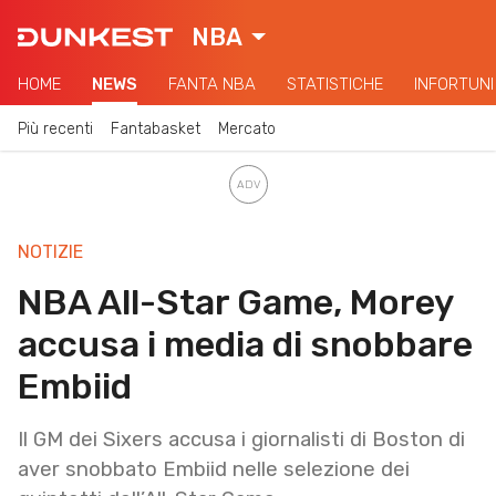
NBA
HOME
NEWS
FANTA NBA
STATISTICHE
INFORTUNI
Più recenti
Fantabasket
Mercato
NOTIZIE
NBA All-Star Game, Morey
accusa i media di snobbare
Embiid
Il GM dei Sixers accusa i giornalisti di Boston di
aver snobbato Embiid nelle selezione dei