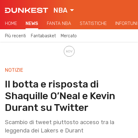
NBA
HOME
NEWS
FANTA NBA
STATISTICHE
INFORTUNI
Più recenti
Fantabasket
Mercato
NOTIZIE
Il botta e risposta di
Shaquille O’Neal e Kevin
Durant su Twitter
Scambio di tweet piuttosto acceso tra la
leggenda dei Lakers e Durant