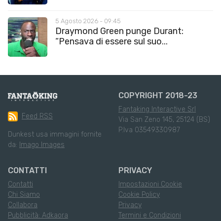
5 Agosto 2026 - 09:45
Draymond Green punge Durant:
“Pensava di essere sul suo...
COPYRIGHT 2018-23
Fantaking Interactive Srl
Feed RSS
Via San Zeno 145, 25124 (BS)
P.Iva 03549330987
Dunkest usa immagini fornite
da:
Imago Images
CONTATTI
PRIVACY
Contatti
Impostazioni Cookie
Chi Siamo
Cookie Policy
Collabora
Privacy
Pubblicità: Adkaora
Termini e Condizioni