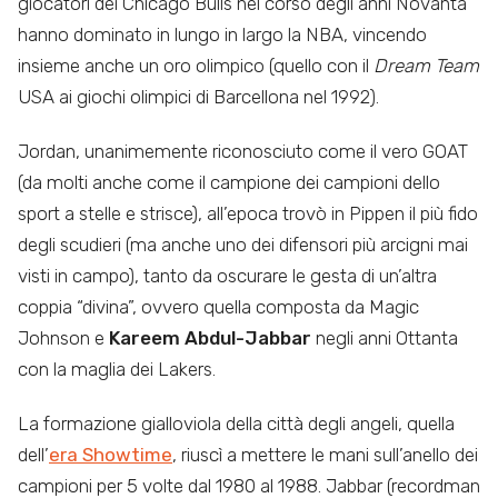
giocatori dei Chicago Bulls nel corso degli anni Novanta
hanno dominato in lungo in largo la NBA, vincendo
insieme anche un oro olimpico (quello con il
Dream Team
USA ai giochi olimpici di Barcellona nel 1992).
Jordan, unanimemente riconosciuto come il vero GOAT
(da molti anche come il campione dei campioni dello
sport a stelle e strisce), all’epoca trovò in Pippen il più fido
degli scudieri (ma anche uno dei difensori più arcigni mai
visti in campo), tanto da oscurare le gesta di un’altra
coppia “divina”, ovvero quella composta da Magic
Johnson e
Kareem Abdul-Jabbar
negli anni Ottanta
con la maglia dei Lakers.
La formazione gialloviola della città degli angeli, quella
dell’
era Showtime
, riuscì a mettere le mani sull’anello dei
campioni per 5 volte dal 1980 al 1988. Jabbar (recordman