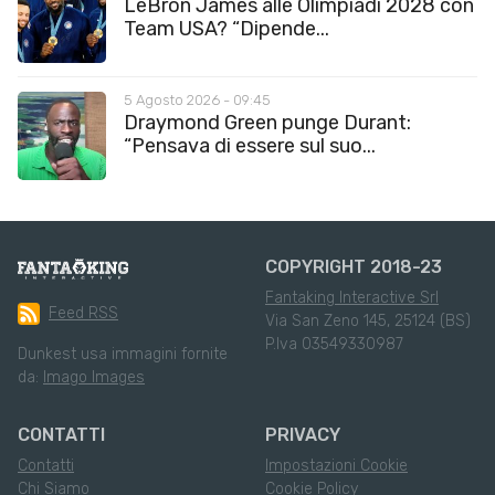
LeBron James alle Olimpiadi 2028 con
Team USA? “Dipende...
5 Agosto 2026 - 09:45
Draymond Green punge Durant:
“Pensava di essere sul suo...
COPYRIGHT 2018-23
Fantaking Interactive Srl
Feed RSS
Via San Zeno 145, 25124 (BS)
P.Iva 03549330987
Dunkest usa immagini fornite
da:
Imago Images
CONTATTI
PRIVACY
Contatti
Impostazioni Cookie
Chi Siamo
Cookie Policy