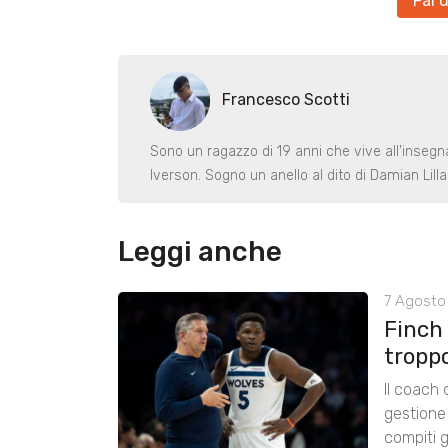
Fai 
Francesco Scotti
Sono un ragazzo di 19 anni che vive all'inseg
Iverson. Sogno un anello al dito di Damian Lill
Leggi anche
7 Agosto 
Finch
tropp
Il coach
gestione 
compiti g