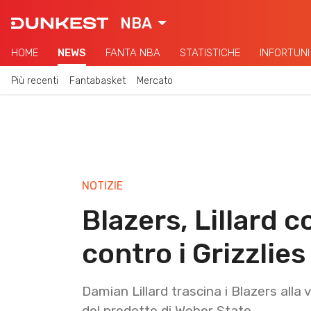
NBA
HOME
NEWS
FANTA NBA
STATISTICHE
INFORTUNI
Più recenti
Fantabasket
Mercato
NOTIZIE
Blazers, Lillard 
contro i Grizzlies
Damian Lillard trascina i Blazers alla 
del prodotto di Weber State