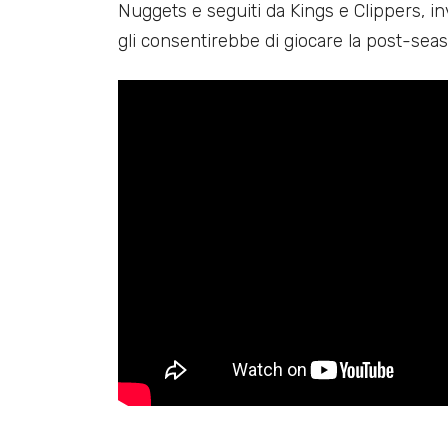
Nuggets e seguiti da Kings e Clippers, i
gli consentirebbe di giocare la post-seas