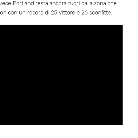
nvece Portland resta ancora fuori dalla zona che
on con un record di 25 vittore e 26 sconfitte.