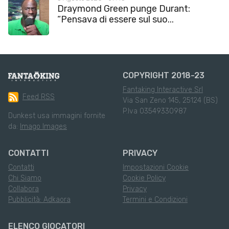
Draymond Green punge Durant:
“Pensava di essere sul suo...
COPYRIGHT 2018-23
Fantaking Interactive Srl
Feed RSS
Via San Zeno 145, 25124 (BS)
P.Iva 03549330987
Dunkest usa immagini fornite
da:
Imago Images
CONTATTI
PRIVACY
Contatti
Impostazioni Cookie
Chi Siamo
Cookie Policy
Collabora
Privacy
Pubblicità: Adkaora
Termini e Condizioni
ELENCO GIOCATORI