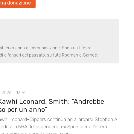
una donazione
 al terzo anno di comunicazione. Sono un tifoso
di difensori del passato, su tutti Rodman e Garnett
 2026 - 13:52
Kawhi Leonard, Smith: “Andrebbe
so per un anno”
awhi Leonard-Clippers continua ad allargarsi. Stephen A.
ede alla NBA di sospendere l’ex Spurs per un’intera
 se venissero accertate violazioni