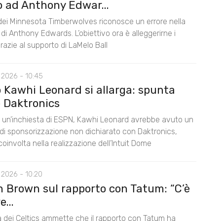
o ad Anthony Edwar...
 dei Minnesota Timberwolves riconosce un errore nella
di Anthony Edwards. L’obiettivo ora è alleggerirne i
razie al supporto di LaMelo Ball
 2026 - 10:45
o Kawhi Leonard si allarga: spunta
 Daktronics
un’inchiesta di ESPN, Kawhi Leonard avrebbe avuto un
di sponsorizzazione non dichiarato con Daktronics,
oinvolta nella realizzazione dell’Intuit Dome
 2026 - 10:20
n Brown sul rapporto con Tatum: “C’è
...
la dei Celtics ammette che il rapporto con Tatum ha