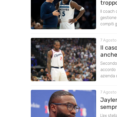
tropp
Il coach
gestione 
compiti g
7 Agosto
Il cas
anche
Secondo 
accordo 
azienda c
7 Agosto
Jayle
sempre
L’ex stel