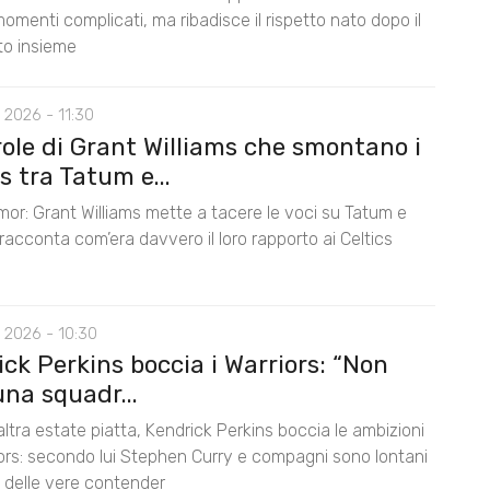
omenti complicati, ma ribadisce il rispetto nato dopo il
nto insieme
 2026 - 11:30
role di Grant Williams che smontano i
 tra Tatum e...
mor: Grant Williams mette a tacere le voci su Tatum e
acconta com’era davvero il loro rapporto ai Celtics
 2026 - 10:30
ck Perkins boccia i Warriors: “Non
na squadr...
ltra estate piatta, Kendrick Perkins boccia le ambizioni
iors: secondo lui Stephen Curry e compagni sono lontani
lo delle vere contender