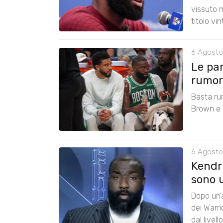
vissuto m
titolo vi
6 Agosto
Le pa
rumors
Basta ru
Brown e r
6 Agosto
Kendri
sono u
Dopo un’a
dei Warr
dal livel