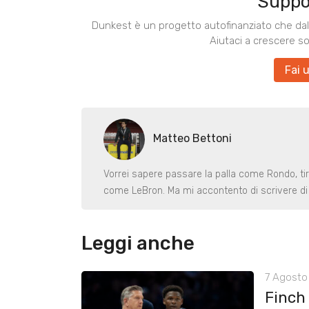
Suppo
Dunkest è un progetto autofinanziato che dal 
Aiutaci a crescere s
Fai 
Matteo Bettoni
Vorrei sapere passare la palla come Rondo, ti
come LeBron. Ma mi accontento di scrivere di 
Leggi anche
7 Agosto 
Finch